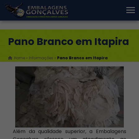
Pano Branco em Itapira
Home
»
Informações
»
Pano Branco em Itapira
Além da qualidade superior, a Embalagens