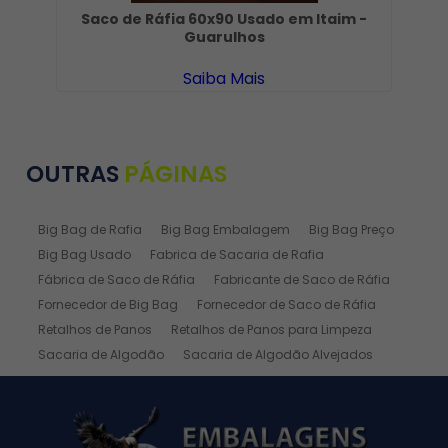
Saco de Ráfia 60x90 Usado em Itaim -
S
Guarulhos
Saiba Mais
OUTRAS
PÁGINAS
Big Bag de Rafia
Big Bag Embalagem
Big Bag Preço
Big Bag Usado
Fabrica de Sacaria de Rafia
Fábrica de Saco de Ráfia
Fabricante de Saco de Ráfia
Fornecedor de Big Bag
Fornecedor de Saco de Ráfia
Retalhos de Panos
Retalhos de Panos para Limpeza
Sacaria de Algodão
Sacaria de Algodão Alvejados
Sacaria de Ráfia
Sacaria de Rafia Laminada
Saco de Algodão
Saco de Algodão Alvejado
Saco de Rafia
Saco de Rafia 100 Kg