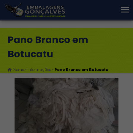
Pano Branco em
Botucatu
Home
»
Informações
»
Pano Branco em Botucatu