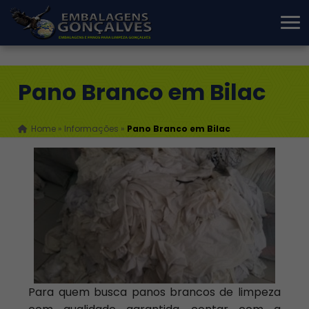
Pano Branco em Bilac
Home
»
Informações
»
Pano Branco em Bilac
Para quem busca panos brancos de limpeza