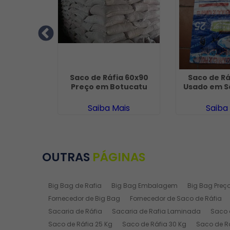
a Novo no
Saco de Ráfia 60x90
Saco de Rá
etê
Preço em Botucatu
Usado em S
ais
Saiba Mais
Saiba
OUTRAS
PÁGINAS
Big Bag de Rafia
Big Bag Embalagem
Big Bag Preç
Fornecedor de Big Bag
Fornecedor de Saco de Ráfia
Sacaria de Ráfia
Sacaria de Rafia Laminada
Saco 
Saco de Ráfia 25 Kg
Saco de Ráfia 30 Kg
Saco de R