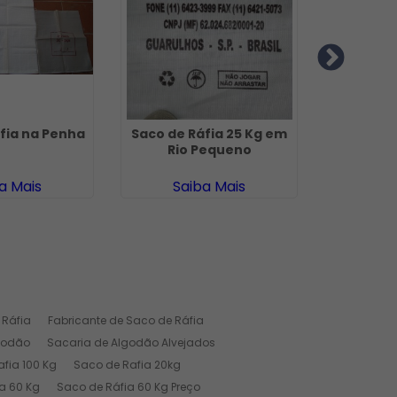
fia na Penha
Saco de Ráfia 25 Kg em
Saco de 
Rio Pequeno
em Mi
a Mais
Saiba Mais
Sa
 Ráfia
Fabricante de Saco de Ráfia
godão
Sacaria de Algodão Alvejados
fia 100 Kg
Saco de Rafia 20kg
a 60 Kg
Saco de Ráfia 60 Kg Preço