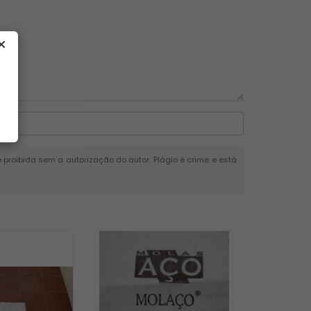
é proibida sem a autorização do autor. Plágio é crime e está