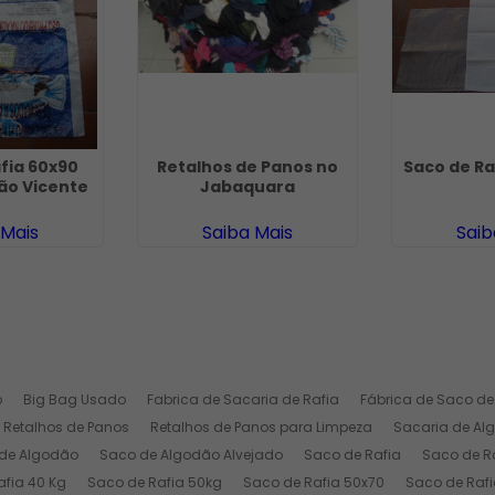
fia 60x90
Retalhos de Panos no
Saco de Ra
ão Vicente
Jabaquara
 Mais
Saiba Mais
Saib
o
Big Bag Usado
Fabrica de Sacaria de Rafia
Fábrica de Saco de
Retalhos de Panos
Retalhos de Panos para Limpeza
Sacaria de Al
de Algodão
Saco de Algodão Alvejado
Saco de Rafia
Saco de Ra
afia 40 Kg
Saco de Rafia 50kg
Saco de Rafia 50x70
Saco de Rafi