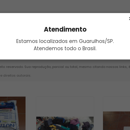
Atendimento
Estamos localizados em Guarulhos/SP.
Atendemos todo o Brasil.
Enviar
reito reservado. Sua reprodução, parcial ou total, mesmo citando nossos links, 
re direitos autorais
.