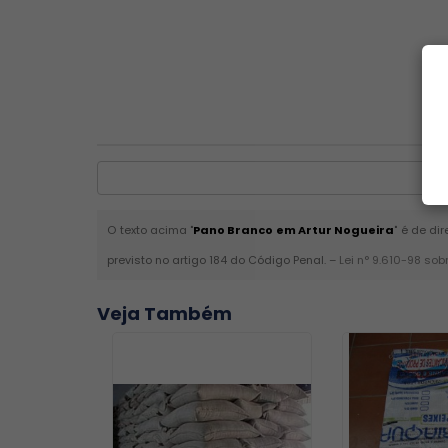
O texto acima "
Pano Branco em Artur Nogueira
" é de di
previsto no artigo 184 do Código Penal. –
Lei n° 9.610-98 sob
Veja Também