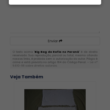
Enviar
O texto acima "
Big Bag de Rafia no Paraná
" é de direito
reservado. Sua reprodução, parcial ou total, mesmo citando
nossos links, é proibida sem a autorização do autor. Plágio é
crime e está previsto no artigo 184 do Código Penal. –
Lei n°
9.610-98 sobre direitos autorais
.
Veja Também