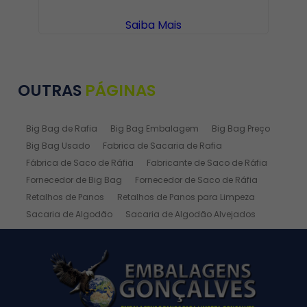
Saiba Mais
OUTRAS
PÁGINAS
Big Bag de Rafia
Big Bag Embalagem
Big Bag Preço
Big Bag Usado
Fabrica de Sacaria de Rafia
Fábrica de Saco de Ráfia
Fabricante de Saco de Ráfia
Fornecedor de Big Bag
Fornecedor de Saco de Ráfia
Retalhos de Panos
Retalhos de Panos para Limpeza
Sacaria de Algodão
Sacaria de Algodão Alvejados
Sacaria de Ráfia
Sacaria de Rafia Laminada
Saco de Algodão
Saco de Algodão Alvejado
Saco de Rafia
Saco de Rafia 100 Kg
Saco de Rafia 20kg
Saco de Ráfia 25 Kg
Saco de Ráfia 30 Kg
Saco de Rafia 40 Kg